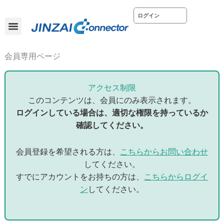
内
ログイン
容
を
ス
ホーム
会社概要
お問い合わせ
キ
会員専用ページ
ッ
プ
アクセス制限
このコンテンツは、会員にのみ表示されます。
ログインしている場合は、適切な権限を持っているか
確認してください。
会員登録を希望される方は、
こちらからお問い合わせ
してください。
すでにアカウントをお持ちの方は、
こちらからログイ
ン
してください。