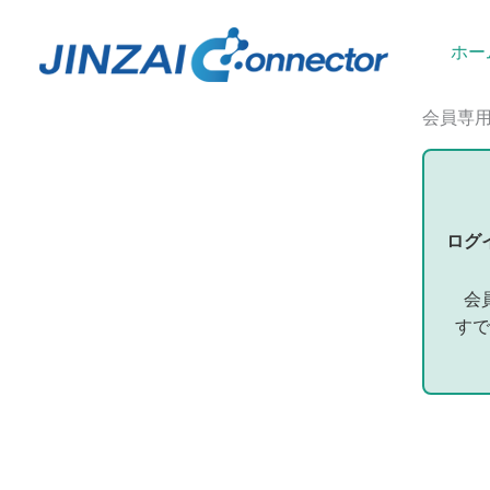
内
容
ホー
を
ス
会員専
キ
ッ
プ
ログ
会
すで