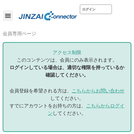
内
ログイン
容
を
ス
ホーム
会社概要
お問い合わせ
キ
会員専用ページ
ッ
プ
アクセス制限
このコンテンツは、会員にのみ表示されます。
ログインしている場合は、適切な権限を持っているか
確認してください。
会員登録を希望される方は、
こちらからお問い合わせ
してください。
すでにアカウントをお持ちの方は、
こちらからログイ
ン
してください。