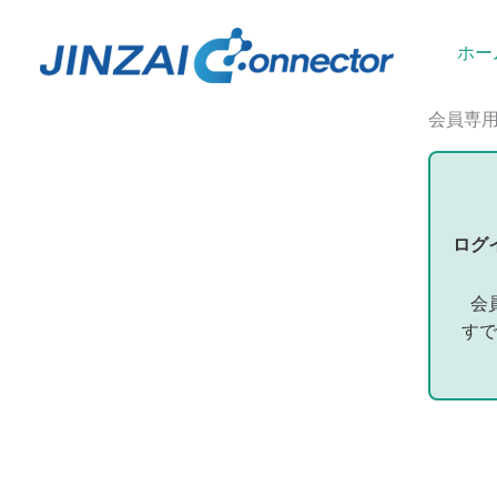
内
容
ホー
を
ス
会員専
キ
ッ
プ
ログ
会
すで