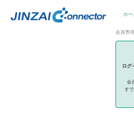
内
容
ホー
を
ス
会員専
キ
ッ
プ
ログ
会
すで