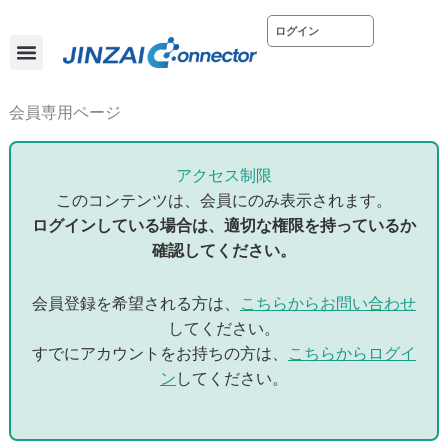
内
ログイン
容
を
ス
ホーム
会社概要
お問い合わせ
キ
会員専用ページ
ッ
プ
アクセス制限
このコンテンツは、会員にのみ表示されます。
ログインしている場合は、適切な権限を持っているか
確認してください。
会員登録を希望される方は、
こちらからお問い合わせ
してください。
すでにアカウントをお持ちの方は、
こちらからログイ
ン
してください。