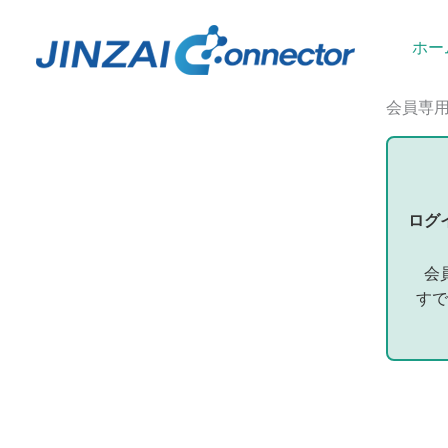
内
容
ホー
を
ス
会員専
キ
ッ
プ
ログ
会
すで